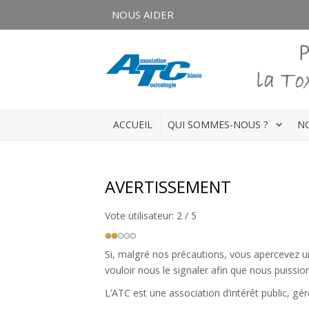
NOUS AIDER
Connexion
S'enregistrer
ACCUEIL
QUI SOMMES-NOUS ?
NO
ACCUEIL
QUI SOMMES-NOUS ?
AVERTISSEMENT
NOS ACTUALITÉS
Vote utilisateur:
2
/
5
NOS FORMATIONS
Si, malgré nos précautions, vous apercevez u
vouloir nous le signaler afin que nous puission
NOS DOSSIERS
L’ATC est une association d’intérêt public, g
Médias