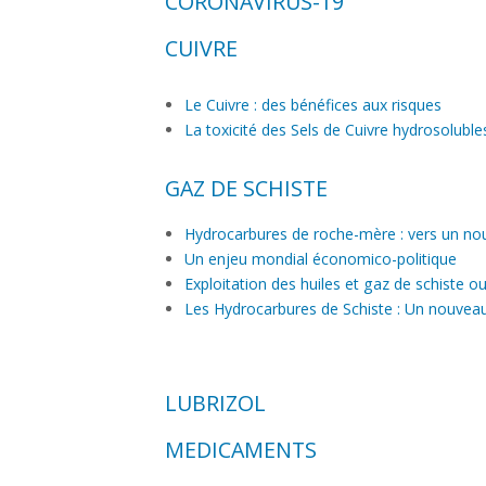
LE FIPRONIL
CORONAVIRUS-19
CUIVRE
Le Cuivre : des bénéfices aux risques
La toxicité des Sels de Cuivre hydrosoluble
GAZ DE SCHISTE
Hydrocarbures de roche-mère : vers un n
Un enjeu mondial économico-politique
Exploitation des huiles et gaz de schiste 
Les Hydrocarbures de Schiste : Un nouveau
LUBRIZOL
MEDICAMENTS