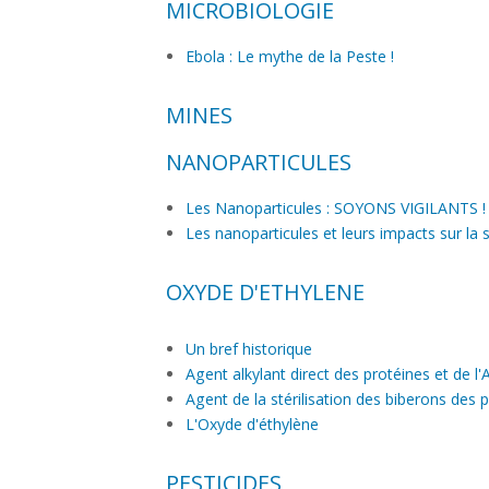
LE LÉVOTHYROX
MICROBIOLOGIE
LES VACCINS
Ebola : Le mythe de la Peste !
MINES
SAINT-FÉLIX-DE-PALLIÉRES
NANOPARTICULES
Chape de Plomb sur Saint-Félix-de-Pallière
Les Nanoparticules : SOYONS VIGILANTS !
Des riverains qui portent plainte
Les nanoparticules et leurs impacts sur la 
Petit rappel sur les principes généraux pour
Pollution des sols et risques sanitaires
OXYDE D'ETHYLENE
Action de l'ATC
Un bref historique
Agent alkylant direct des protéines et de l
Agent de la stérilisation des biberons des
L'Oxyde d'éthylène
UN BREF HISTORIQUE
PESTICIDES