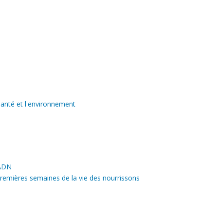
s
santé et l'environnement
 les sites ICPE
'ADN
 premières semaines de la vie des nourrissons