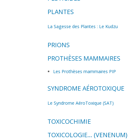
OXYDE D'ÉTHYLÈNE DANS LES 
PLANTES
INTERVIEW ANDRÉ SUR OXYDE 
La Sagesse des Plantes : Le Kudzu
AKYLANT DES PROTÉINES/ADN
PRIONS
PROTHÈSES MAMMAIRES
Les Prothèses mammaires PIP
SYNDROME AÉROTOXIQUE
Le Syndrome AéroToxique (SAT)
TOXICOCHIMIE
TOXICOLOGIE... (VENENUM)