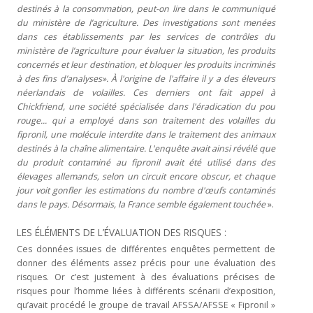
destinés à la consommation, peut-on lire dans le communiqué
du ministère de l’agriculture. Des investigations sont menées
dans ces établissements par les services de contrôles du
ministère de l’agriculture pour évaluer la situation, les produits
concernés et leur destination, et bloquer les produits incriminés
à des fins d’analyses». À l'origine de l'affaire il y a des éleveurs
néerlandais de volailles. Ces derniers ont fait appel à
Chickfriend, une société spécialisée dans l'éradication du pou
rouge... qui a employé dans son traitement des volailles du
fipronil, une molécule interdite dans le traitement des animaux
destinés à la chaîne alimentaire. L'enquête avait ainsi révélé que
du produit contaminé au fipronil avait été utilisé dans des
élevages allemands, selon un circuit encore obscur, et chaque
jour voit gonfler les estimations du nombre d'œufs contaminés
dans le pays. Désormais, la France semble également touchée
».
LES ÉLÉMENTS DE L’ÉVALUATION DES RISQUES :
Ces données issues de différentes enquêtes permettent de
donner des éléments assez précis pour une évaluation des
risques. Or c’est justement à des évaluations précises de
risques pour l’homme liées à différents scénarii d’exposition,
qu’avait procédé le groupe de travail AFSSA/AFSSE « Fipronil »