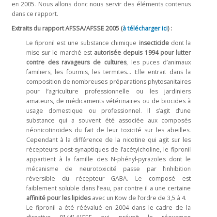
en 2005. Nous allons donc nous servir des éléments contenus
dans ce rapport.
Extraits du rapport AFSSA/AFSSE 2005 (
à télécharger ici
) :
Le fipronil est une substance chimique
insecticide
dont la
mise sur le marché est
autorisée depuis 1994
pour lutter
contre des ravageurs de cultures
, les puces d’animaux
familiers, les fourmis, les termites... Elle entrait dans la
composition de nombreuses préparations phytosanitaires
pour l’agriculture professionnelle ou les jardiniers
amateurs, de médicaments vétérinaires ou de biocides à
usage domestique ou professionnel. Il s’agit d’une
substance qui a souvent été associée aux composés
néonicotinoïdes du fait de leur toxicité sur les abeilles.
Cependant à la différence de la nicotine qui agit sur les
récepteurs post-synaptiques de l’acétylcholine, le fipronil
appartient à la famille des N-phényl-pyrazoles dont le
mécanisme de neurotoxicité passe par l’inhibition
réversible du récepteur GABA. Le composé est
faiblement soluble dans l’eau, par contre il a une certaine
affinité pour les lipides
avec un Kow de l’ordre de 3,5 à 4.
Le fipronil a été réévalué en 2004 dans le cadre de la