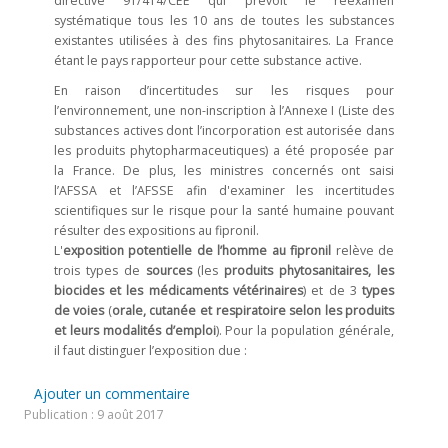
directive 91/414/CEE qui prévoit le réexamen
systématique tous les 10 ans de toutes les substances
existantes utilisées à des fins phytosanitaires. La France
étant le pays rapporteur pour cette substance active.
En raison d’incertitudes sur les risques pour
l’environnement, une non-inscription à l’Annexe I (Liste des
substances actives dont l’incorporation est autorisée dans
les produits phytopharmaceutiques) a été proposée par
la France. De plus, les ministres concernés ont saisi
l’AFSSA et l’AFSSE afin d'examiner les incertitudes
scientifiques sur le risque pour la santé humaine pouvant
résulter des expositions au fipronil.
L'
exposition potentielle de l’homme au fipronil
relève de
trois types de
sources
(les
produits phytosanitaires, les
biocides et les médicaments vétérinaires
) et de 3
types
de voies
(
orale, cutanée et respiratoire selon les produits
et leurs modalités d’emploi
). Pour la population générale,
il faut distinguer l’exposition due :
Ajouter un commentaire
Publication : 9 août 2017