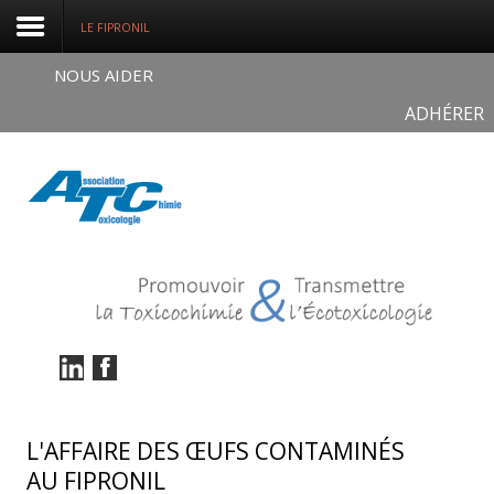
LE FIPRONIL
NOUS AIDER
ADHÉRER
Connexion
S'enregistrer
ACCUEIL
QUI SOMMES-NOUS ?
NOS ACTUALITÉS
NOS FORMATIONS
NOS DOSSIERS
L'AFFAIRE DES ŒUFS CONTAMINÉS
AU FIPRONIL
Médias