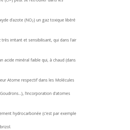
oxyde d’azote (NO
) un gaz toxique libéré
2
 très irritant et sensibilisant, qui dans l’air
 un acide minéral faible qui, à chaud (dans
ur Atome respectif dans les Molécules
Goudrons...), l’incorporation d’atomes
ement hydrocarbonée (c’est par exemple
rizol.