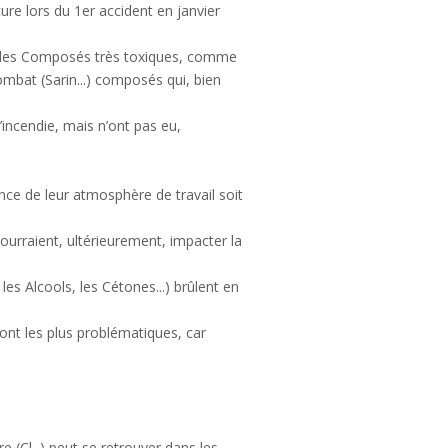
re lors du 1er accident en janvier
e des Composés très toxiques, comme
ombat (Sarin...) composés qui, bien
incendie, mais n’ont pas eu,
nce de leur atmosphère de travail soit
urraient, ultérieurement, impacter la
s Alcools, les Cétones...) brûlent en
ont les plus problématiques, car
e (Cl–) peut se retrouver dans les