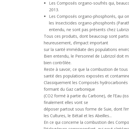
Les Composés organo-soufrés qui, beaucoup 
2013.
Les Composés organo-phosphorés, qui ont 
les Insecticides organo-phosphorés (Parathi
entendu, ne sont pas présents chez Lubrizo
Tous ces produits, dont beaucoup sont partis 
heureusement, d’impact important
sur la santé immédiate des populations environ
Bien entendu, le Personnel de Lubrizol doit ma
bien contrôlée.
Reste à savoir, ce que la combustion de tous
santé des populations exposées et contamine
Classiquement les Composés hydrocarbonés sim
formant du Gaz carbonique
(CO2 formé à partie du Carbone), de l’Eau (is
finalement elles vont se
déposer partout sous forme de Suie, dont l’i
les Cultures, le Bétail et les Abeilles...
En ce qui concerne la combustion des Compos
l’Halogénure correspondant, qui peut s’intégr