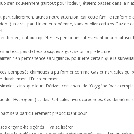
s’en souviennent (surtout pour l’odeur) étaient passés dans la Natu
particulièrement attirés notre attention, car cette famille renferm
on...) interdit par l’Union européenne, sans oublier certains Gaz de c
l !
en fumée, ont pu inquiéter les personnes intervenant pour maîtriser l’
nantes... pas d’effets toxiques aigus, selon la préfecture !
intenir en permanence sa vigilance, pour être certain que la surveilla
 ces Composés chimiques a pu former comme Gaz et Particules qui po
r durablement l’Environnement.
ples, ainsi que leurs Dérivés contenant de l’Oxygène (par exemple le
sue de l’Hydrogène) et des Particules hydrocarbonées. Ces dernières s
mpact sera particulièrement préoccupant pour
és organo-halogénés, il va se libérer
er dans la molécule de Composés hydrocarbonés. Ainsi, l’Anion chlorur