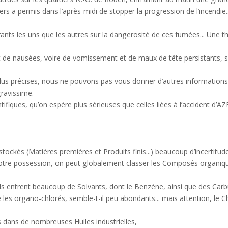
s a permis dans l’après-midi de stopper la progression de l’incendie...
nts les uns que les autres sur la dangerosité de ces fumées... Une th
de nausées, voire de vomissement et de maux de tête persistants, se 
us précises, nous ne pouvons pas vous donner d’autres informations
gravissime.
tifiques, qu’on espère plus sérieuses que celles liées à l’accident d’A
tockés (Matières premières et Produits finis...) beaucoup d’incertitude
notre possession, on peut globalement classer les Composés organiq
s entrent beaucoup de Solvants, dont le Benzène, ainsi que des Carbu
organo-chlorés, semble-t-il peu abondants... mais attention, le Ch
dans de nombreuses Huiles industrielles,