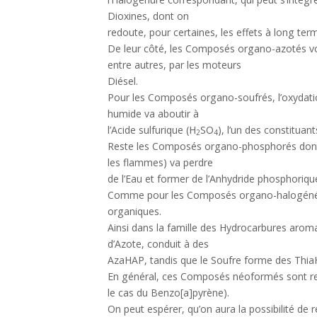
Dioxines, dont on
redoute, pour certaines, les effets à long term
De leur côté, les Composés organo-azotés von
entre autres, par les moteurs
Diésel.
Pour les Composés organo-soufrés, l’oxydati
humide va aboutir à
l’Acide sulfurique (H
SO
), l’un des constituan
2
4
Reste les Composés organo-phosphorés dont 
les flammes) va perdre
de l’Eau et former de l’Anhydride phosphoriqu
Comme pour les Composés organo-halogénés, 
organiques.
Ainsi dans la famille des Hydrocarbures aroma
d’Azote, conduit à des
AzaHAP, tandis que le Soufre forme des Thia
En général, ces Composés néoformés sont re
le cas du Benzo[a]pyrène).
On peut espérer, qu’on aura la possibilité de 