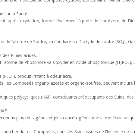
e sur la Santé.
t, après oxydation, former finalement à partir de leur Azote, du Di
on de l’atome de Soufre, va conduire au Dioxyde de soufre (SO
), Gaz
2
ts des Pluies acides.
l’atome de Phosphore va s’oxyder en Acide phosphorique (H
PO
),
3
4
e (P
O
), produit irritant à odeur âcre.
2
5
les Composés organo-azotés et organo-soufrés, peuvent inclure le
tiques polycycliques (HAP, constituants préoccupants des Suies, des 
HAP.
connus plus mutagènes et plus cancérogènes que la molécule uniqu
rechercher de tels Composés, dans les Suies issues de l’Incendie de Lub