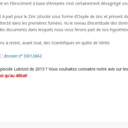
 toit en Fibrociment à base d’Amiante s’est certainement désagrégé so
et à part pour le Zinc (stocké sous forme d’Oxyde de zinc et présent d
ecté dans les premières fumées. Vu le niveau d’incertitude des donn
des documents dans lesquels nous vous ferons part de nos hypothèses
ns à rester, avant tout, des Scientifiques en quête de Vérité.
 :
dossier n° Di012dA2
épisode Lubrizol de 2013 ? Vous souhaitez connaitre notre avis sur l
si qu'au débat!