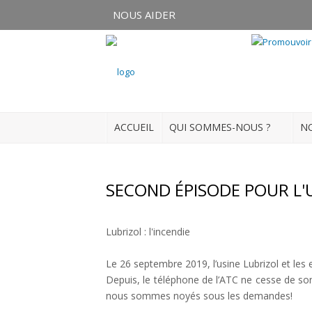
NOUS AIDER
Connexion
S'enregistrer
ACCUEIL
QUI SOMMES-NOUS ?
NO
ACCUEIL
QUI SOMMES-NOUS ?
SECOND ÉPISODE POUR L'
NOS ACTUALITÉS
Lubrizol : l'incendie
NOS FORMATIONS
Le 26 septembre 2019, l’usine Lubrizol et les
NOS DOSSIERS
Depuis, le téléphone de l’ATC ne cesse de sonn
nous sommes noyés sous les demandes!
Médias