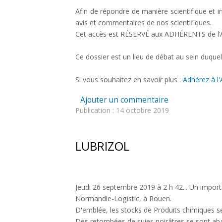
Afin de répondre de manière scientifique et 
Liens utiles
avis et commentaires de nos scientifiques.
Cet accès est RÉSERVÉ aux ADHÉRENTS de l’ATC 
CONTACT
Ce dossier est un lieu de débat au sein duqu
Si vous souhaitez en savoir plus :
Adhérez à l
Ajouter un commentaire
Publication : 14 octobre 2019
LUBRIZOL
Jeudi 26 septembre 2019 à 2 h 42... Un importa
Normandie-Logistic, à Rouen.
D'emblée, les stocks de Produits chimiques se
Des retombées de suies noirâtres se sont abat