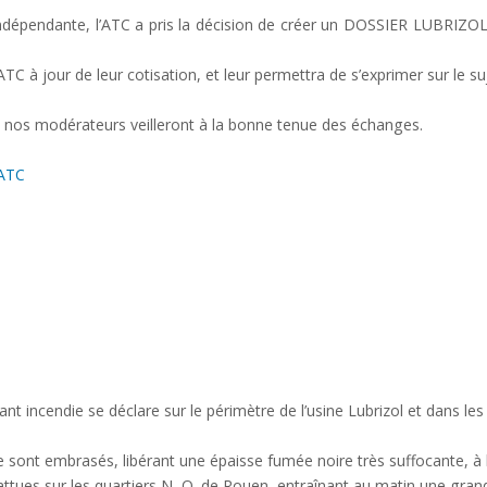
indépendante, l’ATC a pris la décision de créer un DOSSIER LUBRIZOL
à jour de leur cotisation, et leur permettra de s’exprimer sur le suj
el nos modérateurs veilleront à la bonne tenue des échanges.
'ATC
nt incendie se déclare sur le périmètre de l’usine Lubrizol et dans les
 sont embrasés, libérant une épaisse fumée noire très suffocante, à l
tues sur les quartiers N.-O. de Rouen, entraînant au matin une grand