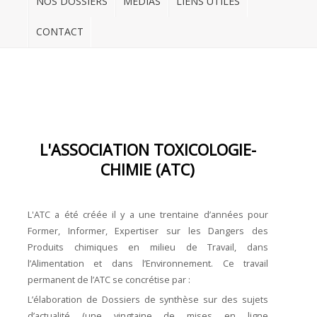
NOS DOSSIERS
MÉDIAS
LIENS UTILES
NOS
CONTACT
DOSSIERS
Médias
Liens
utiles
CONTACT
L'ASSOCIATION TOXICOLOGIE-
CHIMIE (ATC)
L'ATC a été créée il y a une trentaine d’années pour
Former, Informer, Expertiser sur les Dangers des
Produits chimiques en milieu de Travail, dans
l’Alimentation et dans l’Environnement. Ce travail
permanent de l’ATC se concrétise par :
L’élaboration de Dossiers de synthèse sur des sujets
d’actualité (une vingtaine de mises en ligne