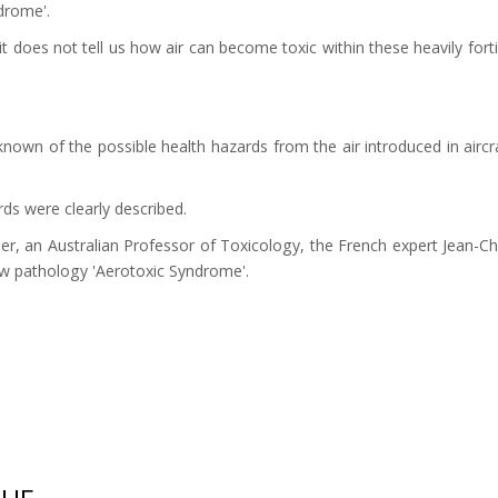
drome'.
 does not tell us how air can become toxic within these heavily fortifi
nown of the possible health hazards from the air introduced in aircraft
ds were clearly described.
er, an Australian Professor of Toxicology, the French expert Jean-C
ew pathology 'Aerotoxic Syndrome'.