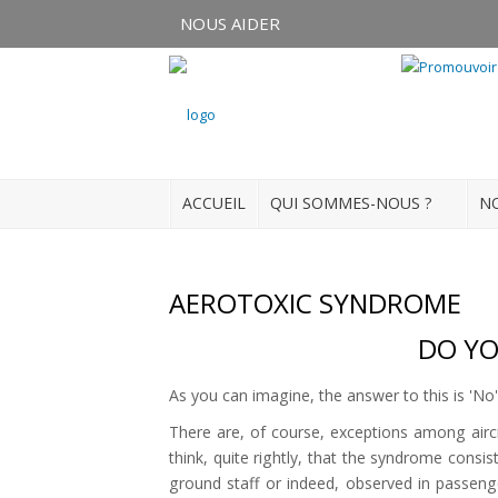
NOUS AIDER
Connexion
S'enregistrer
ACCUEIL
QUI SOMMES-NOUS ?
NO
ACCUEIL
QUI SOMMES-NOUS ?
AEROTOXIC SYNDROME
NOS ACTUALITÉS
DO YO
NOS FORMATIONS
As you can imagine, the answer to this is 'No'
There are, of course, exceptions among aircra
NOS DOSSIERS
think, quite rightly, that the syndrome consi
ground staff or indeed, observed in passeng
Médias