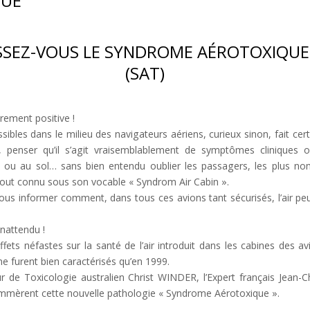
QUE
SEZ-VOUS LE SYNDROME AÉROTOXIQUE
(SAT)
rement positive !
bles dans le milieu des navigateurs aériens, curieux sinon, fait cer
n, penser qu’il s’agit vraisemblablement de symptômes cliniques 
ns ou au sol… sans bien entendu oublier les passagers, les plus no
tout connu sous son vocable « Syndrom Air Cabin ».
us informer comment, dans tous ces avions tant sécurisés, l’air peu
inattendu !
fets néfastes sur la santé de l’air introduit dans les cabines des avio
ne furent bien caractérisés qu’en 1999.
ur de Toxicologie australien Christ WINDER, l’Expert français Jean
mmèrent cette nouvelle pathologie « Syndrome Aérotoxique ».