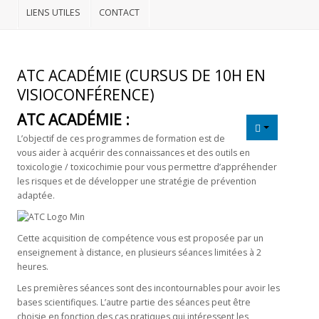
LIENS UTILES
CONTACT
NOS
DOSSIERS
Médias
ATC ACADÉMIE (CURSUS DE 10H EN
VISIOCONFÉRENCE)
Liens
utiles
ATC ACADÉMIE :
L’objectif de ces programmes de formation est de
CONTACT
vous aider à acquérir des connaissances et des outils en
toxicologie / toxicochimie pour vous permettre d’appréhender
les risques et de développer une stratégie de prévention
adaptée.
Cette acquisition de compétence vous est proposée par un
enseignement à distance, en plusieurs séances limitées à 2
heures.
Les premières séances sont des incontournables pour avoir les
bases scientifiques. L’autre partie des séances peut être
choisie en fonction des cas pratiques qui intéressent les