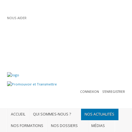
NOUS AIDER
Connexion
ADHÉRER
S'enregistrer
ACCUEIL
QUI
SOMMES-
NOUS
CONNEXION
S'ENREGISTRER
?
NOS
ACTUALITÉS
ACCUEIL
QUI SOMMES-NOUS ?
NOS ACTUALITÉS
NOS
NOS FORMATIONS
NOS DOSSIERS
MÉDIAS
FORMATIONS