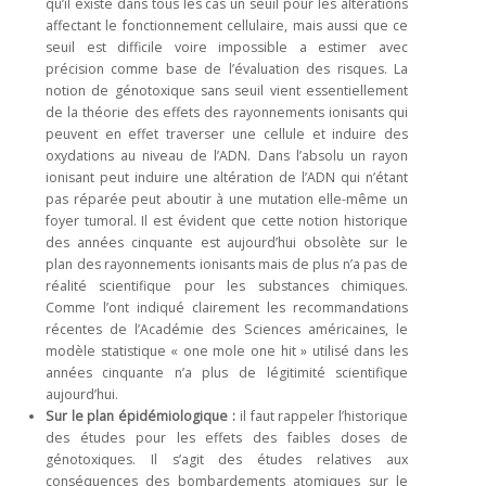
qu’il existe dans tous les cas un seuil pour les altérations
affectant le fonctionnement cellulaire, mais aussi que ce
seuil est difficile voire impossible a estimer avec
précision comme base de l’évaluation des risques. La
notion de génotoxique sans seuil vient essentiellement
de la théorie des effets des rayonnements ionisants qui
peuvent en effet traverser une cellule et induire des
oxydations au niveau de l’ADN. Dans l’absolu un rayon
ionisant peut induire une altération de l’ADN qui n’étant
pas réparée peut aboutir à une mutation elle-même un
foyer tumoral. Il est évident que cette notion historique
des années cinquante est aujourd’hui obsolète sur le
plan des rayonnements ionisants mais de plus n’a pas de
réalité scientifique pour les substances chimiques.
Comme l’ont indiqué clairement les recommandations
récentes de l’Académie des Sciences américaines, le
modèle statistique « one mole one hit » utilisé dans les
années cinquante n’a plus de légitimité scientifique
aujourd’hui.
Sur le plan épidémiologique :
il faut rappeler l’historique
des études pour les effets des faibles doses de
génotoxiques. Il s’agit des études relatives aux
conséquences des bombardements atomiques sur le