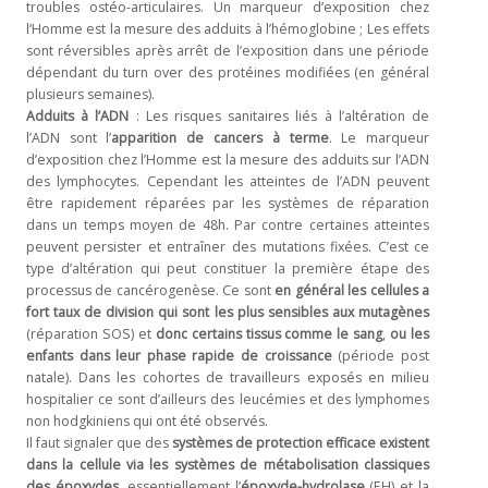
troubles ostéo-articulaires. Un marqueur d’exposition chez
l’Homme est la mesure des adduits à l’hémoglobine ; Les effets
sont réversibles après arrêt de l’exposition dans une période
dépendant du turn over des protéines modifiées (en général
plusieurs semaines).
Adduits à l’ADN
: Les risques sanitaires liés à l’altération de
l’ADN sont l’
apparition de cancers à terme
. Le marqueur
d’exposition chez l’Homme est la mesure des adduits sur l’ADN
des lymphocytes. Cependant les atteintes de l’ADN peuvent
être rapidement réparées par les systèmes de réparation
dans un temps moyen de 48h. Par contre certaines atteintes
peuvent persister et entraîner des mutations fixées. C’est ce
type d’altération qui peut constituer la première étape des
processus de cancérogenèse. Ce sont
en général les cellules a
fort taux de division qui sont les plus sensibles aux mutagènes
(réparation SOS) et
donc certains tissus comme le sang
,
ou les
enfants dans leur phase rapide de croissance
(période post
natale). Dans les cohortes de travailleurs exposés en milieu
hospitalier ce sont d’ailleurs des leucémies et des lymphomes
non hodgkiniens qui ont été observés.
Il faut signaler que des
systèmes de protection efficace existent
dans la cellule via les systèmes de métabolisation classiques
des époxydes
, essentiellement l’
époxyde-hydrolase
(EH) et la