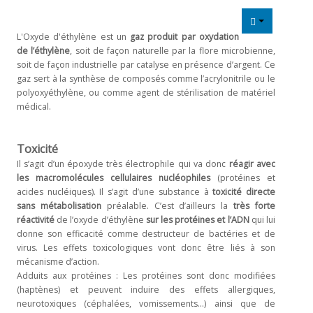
NOS
L'Oxyde d'éthylène est un
gaz produit par oxydation
DOSSIERS
de l’éthylène
, soit de façon naturelle par la flore microbienne,
soit de façon industrielle par catalyse en présence d’argent. Ce
Médias
gaz sert à la synthèse de composés comme l’acrylonitrile ou le
polyoxyéthylène, ou comme agent de stérilisation de matériel
Liens
médical.
utiles
CONTACT
Toxicité
Il s’agit d’un époxyde très électrophile qui va donc
réagir avec
les macromolécules cellulaires nucléophiles
(protéines et
acides nucléiques). Il s’agit d’une substance à
toxicité directe
sans métabolisation
préalable. C’est d’ailleurs la
très forte
réactivité
de l’oxyde d’éthylène
sur les protéines et l’ADN
qui lui
donne son efficacité comme destructeur de bactéries et de
virus. Les effets toxicologiques vont donc être liés à son
mécanisme d’action.
Adduits aux protéines : Les protéines sont donc modifiées
(haptènes) et peuvent induire des effets allergiques,
neurotoxiques (céphalées, vomissements…) ainsi que de