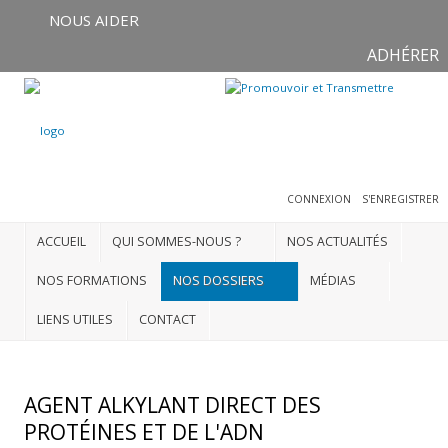
NOUS AIDER
ADHÉRER
Connexion
S'enregistrer
CONNEXION
S'ENREGISTRER
ACCUEIL
ACCUEIL
QUI SOMMES-NOUS ?
NOS ACTUALITÉS
QUI
SOMMES-
NOS FORMATIONS
NOS DOSSIERS
MÉDIAS
NOUS
?
LIENS UTILES
CONTACT
NOS
ACTUALITÉS
AGENT ALKYLANT DIRECT DES
NOS
PROTÉINES ET DE L'ADN
FORMATIONS