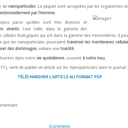
de de
nanoparticules
. La plupart sont acceptées par les organismes viv
ntentionnellement par l’Homme
.
ropos parce qu’elles sont très diverses et
es vivants
. Leur taille, dans la gamme des
s cellules biologiques qui est dans la gamme des micromètres. Il peut
la que les nanoparticules pourraient
traverser les membranes cellulai
user des dommages
, induire une
toxicité.
résentes dans notre
vie quotidienne
, souvent
à notre insu.
ATC), vient de publier un article sur les Nanoparticules dans le journal 
TÉLÉCHARGHER L'ARTICLE AU FORMAT PDF
mmentaire.
JComments