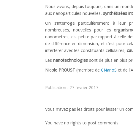
Nous vivons, depuis toujours, dans un mon
Liens utiles
aux nanoparticules nouvelles,
synthétisées i
CONTACT
On s’interroge particulièrement à leur p
nombreuses, nouvelles pour les
organism
nanomètres, est petite par rapport à celle de
de différence en dimension, et c’est pour ce
interférer avec les constituants cellulaires,
ca
Les
nanotechnologies
sont de plus en plus p
Nicole PROUST
(membre de
CNanoS
et de l'
Publication : 27 février 2017
Vous n'avez pas les droits pour laisser un co
You have no rights to post comments.