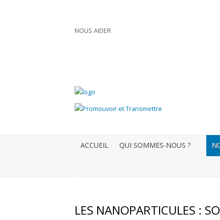
NOUS AIDER
Connexion
S'enregistrer
ACCUEIL
QUI SOMMES-NOUS ?
ACCUEIL
QUI SOMMES-NOUS ?
NO
NOS ACTUALITÉS
NOS FORMATIONS
NOS DOSSIERS
LES NANOPARTICULES : SO
Médias