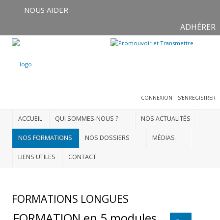
NOUS AIDER
ADHÉRER
Connexion
S'enregistrer
CONNEXION
S'ENREGISTRER
ACCUEIL
ACCUEIL
QUI SOMMES-NOUS ?
NOS ACTUALITÉS
QUI
SOMMES-
NOS FORMATIONS
NOS DOSSIERS
MÉDIAS
NOUS
?
LIENS UTILES
CONTACT
NOS
ACTUALITÉS
FORMATIONS LONGUES
NOS
FORMATION en 5 modules
FORMATIONS