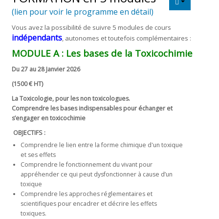
(lien pour voir le programme en détail)
NOS
Vous avez la possibilité de suivre 5 modules de cours
DOSSIERS
indépendants
, autonomes et toutefois complémentaires
:
Médias
MODULE A :
Les bases de la Toxicochimie
Du 27 au 28 Janvier 2026
Liens
utiles
(1500 € HT)
La Toxicologie, pour les non toxicologues.
CONTACT
Comprendre les bases indispensables pour échanger et
s’engager en toxicochimie
OBJECTIFS :
Comprendre le lien entre la forme chimique d'un toxique
et ses effets
Comprendre le fonctionnement du vivant pour
appréhender ce qui peut dysfonctionner à cause d’un
toxique
Comprendre les approches réglementaires et
scientifiques pour encadrer et décrire les effets
toxiques.