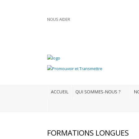
NOUS AIDER
Connexion
S'enregistrer
ACCUEIL
QUI SOMMES-NOUS ?
ACCUEIL
QUI SOMMES-NOUS ?
NO
NOS ACTUALITÉS
NOS FORMATIONS
NOS DOSSIERS
FORMATIONS LONGUES
Médias