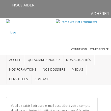
NOUS AIDER
ADHÉRER
Connexion
S'enregistrer
CONNEXION
S'ENREGISTRER
ACCUEIL
ACCUEIL
QUI SOMMES-NOUS ?
NOS ACTUALITÉS
QUI
SOMMES-
NOS FORMATIONS
NOS DOSSIERS
MÉDIAS
NOUS
?
LIENS UTILES
CONTACT
NOS
ACTUALITÉS
NOS
Veuillez saisir l'adresse e-mail associée à votre compte
FORMATIONS
d'utilisateur. Votre identifiant vous sera envoyé à cette