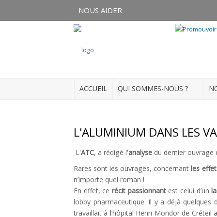
NOUS AIDER
Connexion
S'enregistrer
ACCUEIL
QUI SOMMES-NOUS ?
NO
ACCUEIL
QUI SOMMES-NOUS ?
L'ALUMINIUM DANS LES V
NOS ACTUALITÉS
L'
ATC
, a rédigé l'
analyse
du dernier ouvrage
Rares sont les ouvrages, concernant
les effe
NOS FORMATIONS
n’importe quel roman !
NOS DOSSIERS
En effet, ce
récit passionnant
est celui d’un
l
lobby pharmaceutique. Il y a déjà quelques d
Médias
travaillait à l’hôpital Henri Mondor de Crét