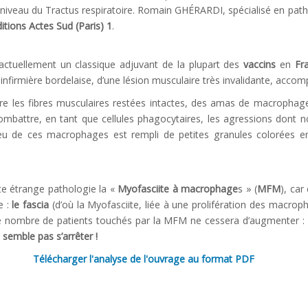
 niveau du Tractus respiratoire. Romain GHÉRARDI, spécialisé en path
ditions Actes Sud (Paris) 1
.
 actuellement un classique adjuvant de la plupart des
vaccins
en
Fr
nfirmière bordelaise, d’une lésion musculaire très invalidante, acco
re les fibres musculaires restées intactes, des amas de macrophages
combattre, en tant que cellules phagocytaires, les agressions dont n
eu de ces macrophages est rempli de petites granules colorées en 
 étrange pathologie la «
Myofasciite à macrophage
s » (
MFM
), car
e :
le fascia
(d’où la Myofasciite, liée à une prolifération des macrop
 le nombre de patients touchés par la MFM ne cessera d’augmenter :
 semble pas s’arrêter !
Télécharger l'analyse de l'ouvrage au format PDF