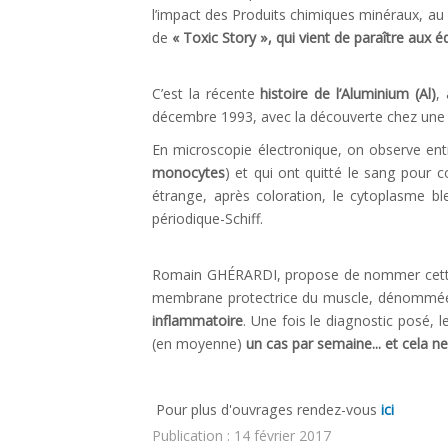
l’impact des Produits chimiques minéraux, au
Liens utiles
de
« Toxic Story », qui vient de paraître aux é
CONTACT
C’est la récente
histoire de l’Aluminium (Al)
,
décembre 1993, avec la découverte chez une i
En microscopie électronique, on observe ent
monocytes
) et qui ont quitté le sang pour 
étrange, après coloration, le cytoplasme bl
périodique-Schiff.
Romain GHÉRARDI, propose de nommer cette
membrane protectrice du muscle, dénommé
inflammatoire
. Une fois le diagnostic posé,
(en moyenne)
un cas par semaine... et cela ne
Pour plus d'ouvrages rendez-vous
ici
Publication : 14 février 2017