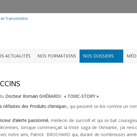
S ACTUALITÉS
NOS FORMATIONS
NOS DOSSIERS
MÉD
ACCINS
 du
Docteur Romain GHÉRARDI
:
« TOXIC-STORY »
.
ts néfastes des Produits chimique
s, qui peuvent se lire comme un roma
anceur d’alerte passionné
, médecin de surcroît et qui se bat courage
écennies, lorsque commençait la triste saga de l’Amiante, j’ai ren
eil avec notre ami, Patrick BROCHARD qui, durant de nombreuses anné